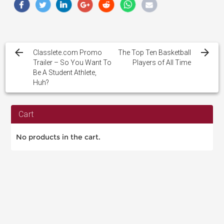
Post
navigation
Classlete.com Promo
The Top Ten Basketball
Trailer – So You Want To
Players of All Time
Be A Student Athlete,
Huh?
Cart
No products in the cart.