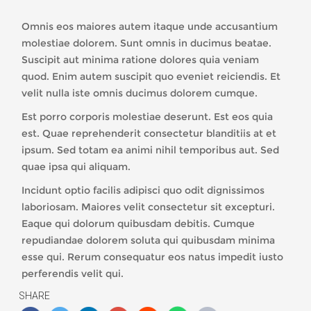
Omnis eos maiores autem itaque unde accusantium
molestiae dolorem. Sunt omnis in ducimus beatae.
Suscipit aut minima ratione dolores quia veniam
quod. Enim autem suscipit quo eveniet reiciendis. Et
velit nulla iste omnis ducimus dolorem cumque.
Est porro corporis molestiae deserunt. Est eos quia
est. Quae reprehenderit consectetur blanditiis at et
ipsum. Sed totam ea animi nihil temporibus aut. Sed
quae ipsa qui aliquam.
Incidunt optio facilis adipisci quo odit dignissimos
laboriosam. Maiores velit consectetur sit excepturi.
Eaque qui dolorum quibusdam debitis. Cumque
repudiandae dolorem soluta qui quibusdam minima
esse qui. Rerum consequatur eos natus impedit iusto
perferendis velit qui.
SHARE